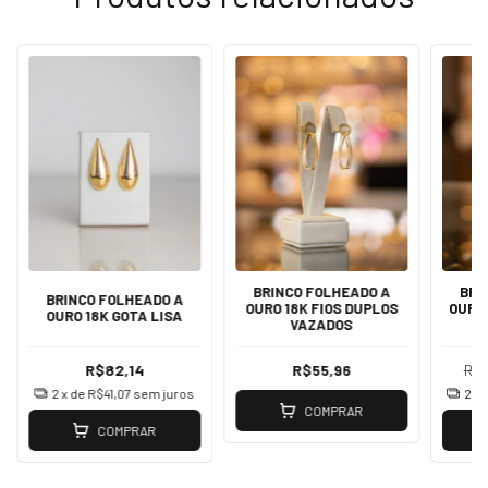
BRINCO FOLHEADO A
BRI
BRINCO FOLHEADO A
OURO 18K FIOS DUPLOS
OURO
OURO 18K GOTA LISA
VAZADOS
R$82,14
R$55,96
R$1
2
x de
R$41,07
sem juros
2
x 
COMPRAR
COMPRAR