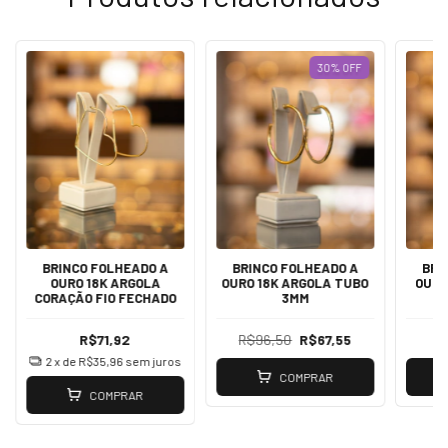
30
%
OFF
BRINCO FOLHEADO A
BRINCO FOLHEADO A
BRI
OURO 18K ARGOLA
OURO 18K ARGOLA TUBO
OURO
CORAÇÃO FIO FECHADO
3MM
R$71,92
R$96,50
R$67,55
2
x de
R$35,96
sem juros
COMPRAR
COMPRAR