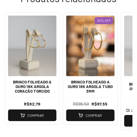
30
%
OFF
BRINCO FOLHEADO A
BRINCO FOLHEADO A
BRI
OURO 18K ARGOLA
OURO 18K ARGOLA TUBO
OUR
CORAÇÃO TORCIDO
3MM
R$62,76
R$96,50
R$67,55
2
x
COMPRAR
COMPRAR