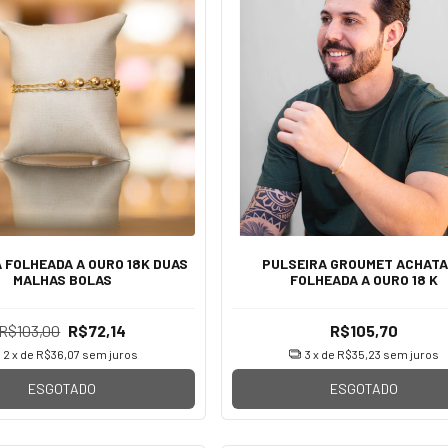
 FOLHEADA A OURO 18K DUAS
PULSEIRA GROUMET ACHAT
MALHAS BOLAS
FOLHEADA A OURO 18 K
R$103,00
R$72,14
R$105,70
2
x de
R$36,07
sem juros
3
x de
R$35,23
sem juros
ESGOTADO
ESGOTADO