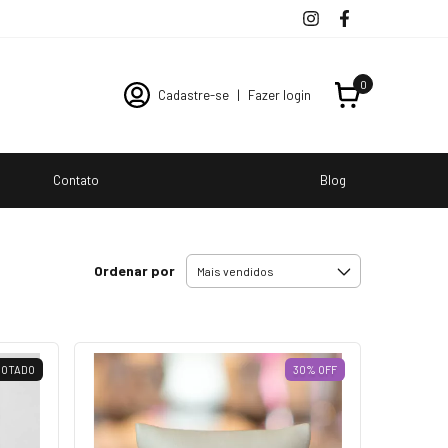
0
Cadastre-se
|
Fazer login
Contato
Blog
Ordenar por
GOTADO
30
%
OFF