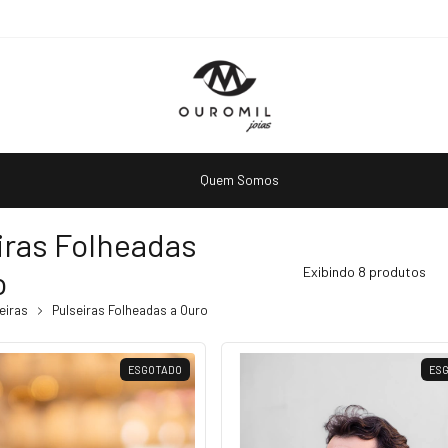
Quem Somos
iras Folheadas
o
Exibindo 8 produtos
eiras
Pulseiras Folheadas a Ouro
ESGOTADO
ES