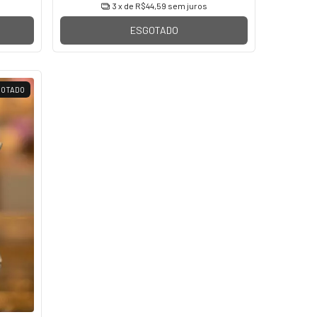
3
x de
R$44,59
sem juros
ESGOTADO
GOTADO