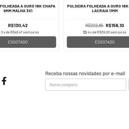
 FOLHEADA A OURO 18K CHAPA
PULSEIRA FOLHEADA A OURO 18
9MM MALHA 3X1
LACRAIA 11MM
R$130,42
R$222,85
R$156,10
3
x de
R$43,47
sem juros
4
x de
R$39,03
sem juros
ESGOTADO
ESGOTADO
Receba nossas novidades por e-mail