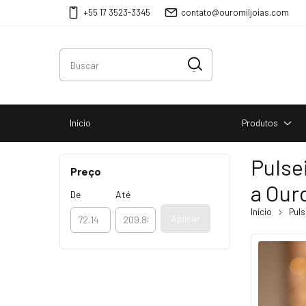
+55 17 3523-3345
contato@ouromiljoias.com
Início
Produtos
Pulse
Preço
a Our
De
Até
Início
Puls
Aplicar