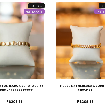
ESGOTADO
ES
FRETE GRÁTIS
FRETE 
 FOLHEADA A OURO 18K Elos
PULSEIRA FOLHEADA A OURO 
uais Chapados Fosco
GROUMET
R$208,56
R$209,88