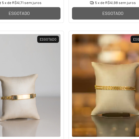
5
x de
R$41,71
sem juros
5
x de
R$41,98
sem juros
ESGOTADO
ESGOTADO
ESGOTADO
ES