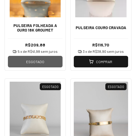
PULSEIRA FOLHEADA A
PULSEIRA COURO CRAVADA
OURO 18K GROUMET
R$209,88
R$116,70
5
x de
R$41,98
sem juros
3
x de
R$38,90
sem juros
ESGOTADO
COMPRAR
ESGOTADO
ESGOTADO