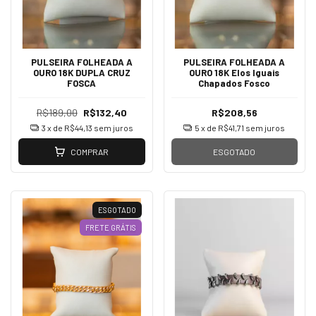
PULSEIRA FOLHEADA A
PULSEIRA FOLHEADA A
OURO 18K DUPLA CRUZ
OURO 18K Elos Iguais
FOSCA
Chapados Fosco
R$189,00
R$132,40
R$208,56
3
x de
R$44,13
sem juros
5
x de
R$41,71
sem juros
COMPRAR
ESGOTADO
ESGOTADO
FRETE GRÁTIS