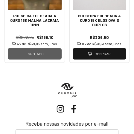
PULSEIRA FOLHEADA A
PULSEIRA FOLHEADA A
OURO 18K MALHA LACRAIA
OURO 18K ELOS OVAIS
11MM
DUPLOS
R$222,85
R$156,10
R$306,50
4
x de
R$39,03
sem juros
8
x de
R$38,31
sem juros
ESGOTADO
COMPRAR
Receba nossas novidades por e-mail