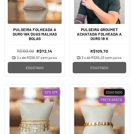
PULSEIRA FOLHEADA A
PULSEIRA GROUMET
OURO 18K DUAS MALHAS
ACHATADA FOLHEADA A
BOLAS
OURO 18 K
R$103,00
R$72,14
R$105,70
2
x de
R$36,07
sem juros
3
x de
R$35,23
sem juros
ESGOTADO
ESGOTADO
30
%
OFF
ESGOTADO
FRETE GRÁTIS