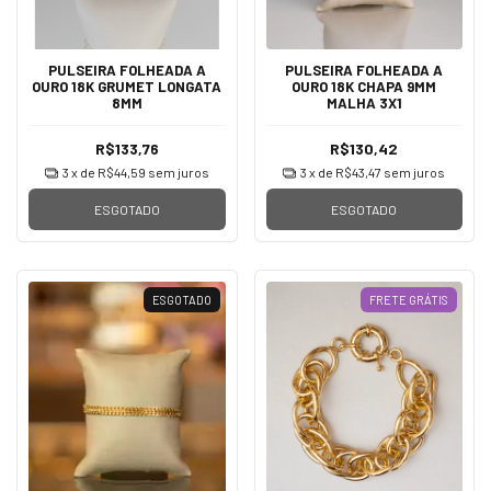
PULSEIRA FOLHEADA A
PULSEIRA FOLHEADA A
OURO 18K GRUMET LONGATA
OURO 18K CHAPA 9MM
8MM
MALHA 3X1
R$133,76
R$130,42
3
x de
R$44,59
sem juros
3
x de
R$43,47
sem juros
ESGOTADO
ESGOTADO
ESGOTADO
FRETE GRÁTIS